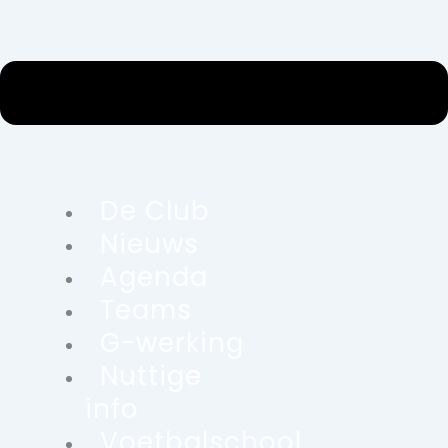
De Club
Nieuws
Agenda
Teams
G-werking
Nuttige
info
Voetbalschool