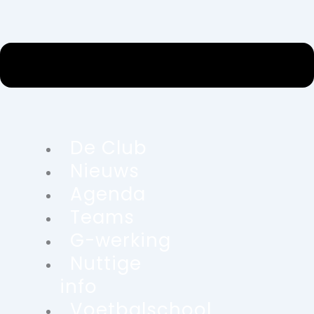
De Club
Nieuws
Agenda
Teams
G-werking
Nuttige
info
Voetbalschool