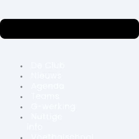
De Club
Nieuws
Agenda
Teams
G-werking
Nuttige
info
Voetbalschool