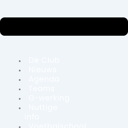
De Club
Nieuws
Agenda
Teams
G-werking
Nuttige
info
Voetbalschool