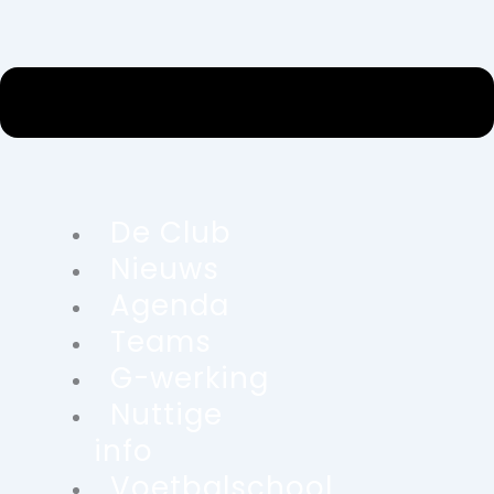
De Club
Nieuws
Agenda
Teams
G-werking
Nuttige
info
Voetbalschool